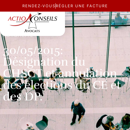
RENDEZ-VOUS
RÉGLER UNE FACTURE
ACTUALITÉ
30/05/2015:
Désignation du
CHSCT et annulation
des élections du CE et
des DP.