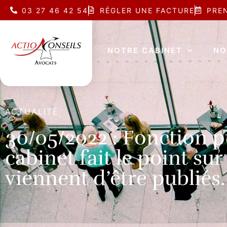
03 27 46 42 54
RÉGLER UNE FACTURE
PRE
NOTRE CABINET
NO
ACTUALITÉ
30/05/2022 : Fonction pu
cabinet fait le point sur
viennent d’être publiés.