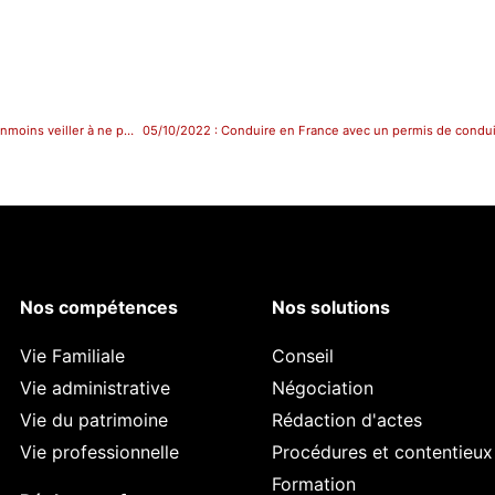
23/03/2022: Agent public : victime ou témoin de harcèlement moral, il doit néanmoins veiller à ne pas enfreindre son obligation de réserve
05/10/2022 : Conduire en France avec un permis de conduire
Nos compétences
Nos solutions
Vie Familiale
Conseil
Vie administrative
Négociation
Vie du patrimoine
Rédaction d'actes
Vie professionnelle
Procédures et contentieux
Formation