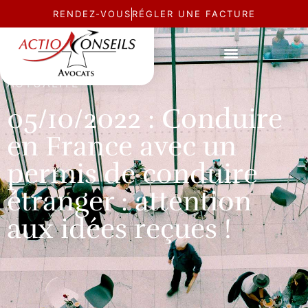
RENDEZ-VOUS
RÉGLER UNE FACTURE
ACTUALITÉ
05/10/2022 : Conduire
en France avec un
permis de conduire
étranger : attention
aux idées reçues !