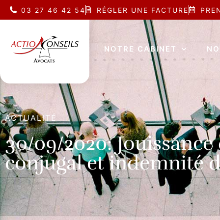
03 27 46 42 54
RÉGLER UNE FACTURE
PRE
NOTRE CABINET
NO
ACTUALITÉ
30/09/2020: Jouissance
conjugal et indemnité 