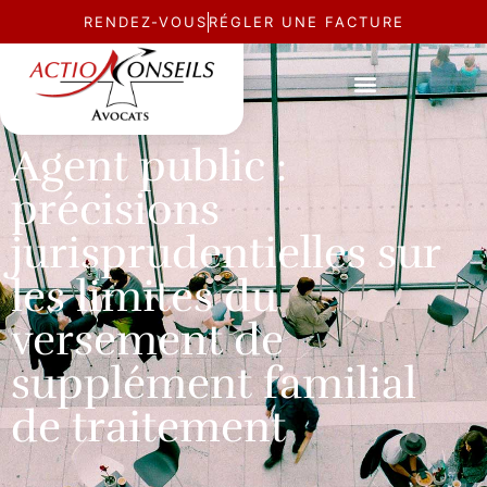
RENDEZ-VOUS
RÉGLER UNE FACTURE
ACTUALITÉ
Agent public :
précisions
jurisprudentielles sur
les limites du
versement de
supplément familial
de traitement