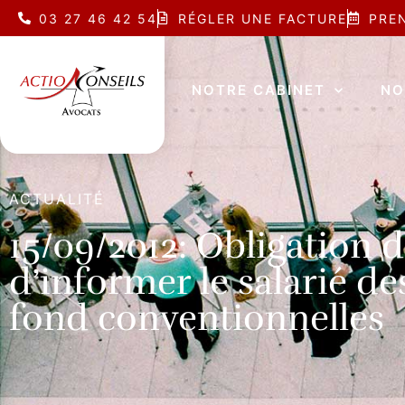
03 27 46 42 54
RÉGLER UNE FACTURE
PRE
NOTRE CABINET
NO
ACTUALITÉ
15/09/2012: Obligation 
d’informer le salarié de
fond conventionnelles