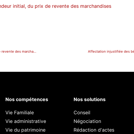
ndeur initial, du prix de revente des marchandises
Clause de Réserve de Propriété: revendication, par le vendeur initial, du prix de revente des marchandises
Affectation injustifiée des b
Nos compétences
Nos solutions
Vie Familiale
Conseil
Vie administrative
Négociation
Vie du patrimoine
Rédaction d'actes