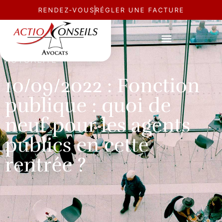
RENDEZ-VOUS
RÉGLER UNE FACTURE
ACTUALITÉ
10/09/2022 : Fonction
publique : quoi de
neuf pour les agents
publics en cette
rentrée ?