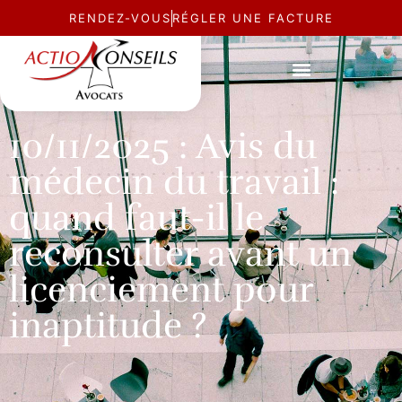
RENDEZ-VOUS
RÉGLER UNE FACTURE
ACTUALITÉ
10/11/2025 : Avis du
médecin du travail :
quand faut-il le
reconsulter avant un
licenciement pour
inaptitude ?