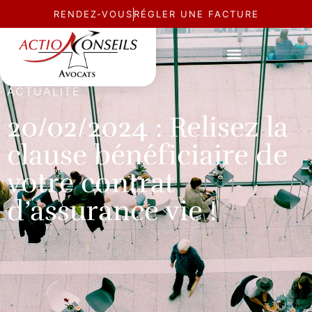
RENDEZ-VOUS
RÉGLER UNE FACTURE
ACTUALITÉ
20/02/2024 : Relisez la
clause bénéficiaire de
votre contrat
d’assurance vie !