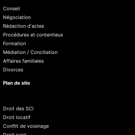
Conseil
Négociation
Rédaction d'actes
Procédures et contentieux
Formation
Médiation / Conciliation
Affaires familiales
Divorces
Plan de site
Continuer sans accepter
Salut c'est nous...
les Cookies !
Droit des SCI
Droit locatif
On a attendu d'être sûrs que le contenu de
ce site vous intéresse avant de vous
Conflit de voisinage
déranger, mais on aimerait bien vous accompagner pendant votre
Droit rural