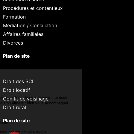
Procédures et contentieux
Formation
Médiation / Conciliation
Affaires familiales
Divorces
Plan de site
Continuer sans accepter
Salut c'est nous...
Droit des SCI
les Cookies !
Droit locatif
On a attendu d'être sûrs que le contenu de ce site vous intéresse
Conflit de voisinage
avant de vous déranger, mais on aimerait bien vous accompagner
Droit rural
pendant votre visite...
C'est OK pour vous ?
Plan de site
Lire la politique de confidentialité
Consentements certifiés par