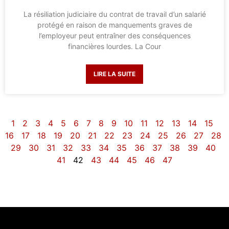
La résiliation judiciaire du contrat de travail d’un salarié
protégé en raison de manquements graves de
l’employeur peut entraîner des conséquences
financières lourdes. La Cour
LIRE LA SUITE
1
2
3
4
5
6
7
8
9
10
11
12
13
14
15
16
17
18
19
20
21
22
23
24
25
26
27
28
29
30
31
32
33
34
35
36
37
38
39
40
41
42
43
44
45
46
47