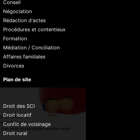
Conseil
Négociation
Rédaction d'actes
Procédures et contentieux
Formation
Médiation / Conciliation
Affaires familiales
Divorces
Plan de site
Continuer sans accepter
Salut c'est nous...
les Cookies !
Droit des SCI
Droit locatif
On a attendu d'être sûrs que le contenu de
ce site vous intéresse avant de vous
Conflit de voisinage
déranger, mais on aimerait bien vous accompagner pendant votre
Droit rural
visite...