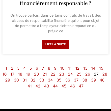
financièrement responsable ?
On trouve parfois, dans certains contrats de travail, des
clauses de responsabilité financière qui ont pour objet
de permettre à l’employeur d’obtenir réparation du
préjudice
LIRE LA SUITE
1
2
3
4
5
6
7
8
9
10
11
12
13
14
15
16
17
18
19
20
21
22
23
24
25
26
27
28
29
30
31
32
33
34
35
36
37
38
39
40
41
42
43
44
45
46
47