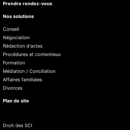
Prendre rendez-vous
Nos solutions
Conseil
Négociation
Rédaction d'actes
Procédures et contentieux
Formation
Médiation / Conciliation
Affaires familiales
Divorces
Plan de site
Continuer sans accepter
Salut c'est nous...
les Cookies !
Droit des SCI