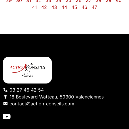
29
30
31
32
33
34
35
36
37
38
39
40
41
42
43
44
45
46
47
03 27 46 42 54
18 Boulevard Watteau, 59300 Valenciennes
contact@action-conseils.com