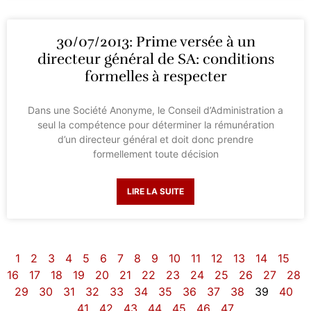
30/07/2013: Prime versée à un
directeur général de SA: conditions
formelles à respecter
Dans une Société Anonyme, le Conseil d’Administration a
seul la compétence pour déterminer la rémunération
d’un directeur général et doit donc prendre
formellement toute décision
LIRE LA SUITE
1
2
3
4
5
6
7
8
9
10
11
12
13
14
15
16
17
18
19
20
21
22
23
24
25
26
27
28
29
30
31
32
33
34
35
36
37
38
39
40
41
42
43
44
45
46
47