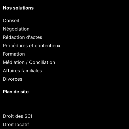
Nos solutions
Conseil
Négociation
Rédaction d'actes
Procédures et contentieux
Formation
Médiation / Conciliation
Affaires familiales
Divorces
Plan de site
Continuer sans accepter
Salut c'est nous...
les Cookies !
Droit des SCI
Droit locatif
On a attendu d'être sûrs que le contenu de