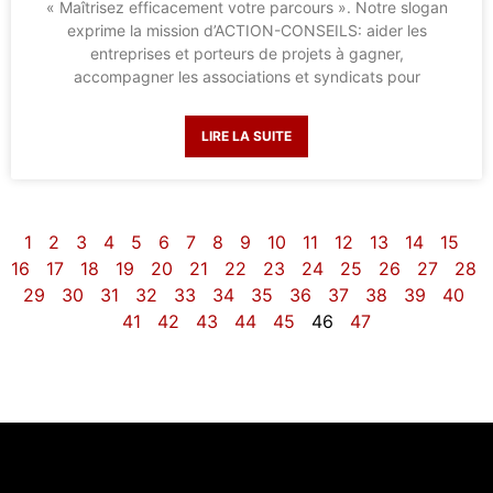
« Maîtrisez efficacement votre parcours ». Notre slogan
exprime la mission d’ACTION-CONSEILS: aider les
entreprises et porteurs de projets à gagner,
accompagner les associations et syndicats pour
LIRE LA SUITE
1
2
3
4
5
6
7
8
9
10
11
12
13
14
15
16
17
18
19
20
21
22
23
24
25
26
27
28
29
30
31
32
33
34
35
36
37
38
39
40
41
42
43
44
45
46
47