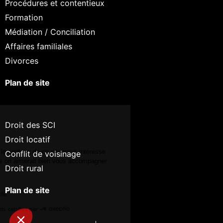
Procédures et contentieux
Formation
Médiation / Conciliation
Affaires familiales
Divorces
Plan de site
Continuer sans accepter
Salut c'est nous...
les Cookies !
Droit des SCI
Droit locatif
On a attendu d'être sûrs que le contenu de
ce site vous intéresse avant de vous
Conflit de voisinage
déranger, mais on aimerait bien vous accompagner pendant votre
Droit rural
visite...
C'est OK pour vous ?
Plan de site
Lire la politique de confidentialité
Consentements certifiés par